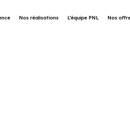
ence
Nos réalisations
L’équipe PNL
Nos offr
Fashion
Home
Fashion
>